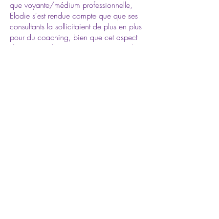
que voyante/médium professionnelle,
Elodie s'est rendue compte que que ses
consultants la sollicitaient de plus en plus
pour du coaching, bien que cet aspect
de ses consultations lui paraissait évident.
Pour elle, le coaching donne un sens réel
à l'évolution de vie de chaque consultant,
en évaluant les blocages et en mettant en
place des actions concrètes et adaptée
individuellement en vue de reprendre le
contrôle sur les émotions et les situations
de vie.
Que ce soit sur le plan personnel,
sentimental, professionnel, familial, tous
les sujets souhaités peuvent être abordés.