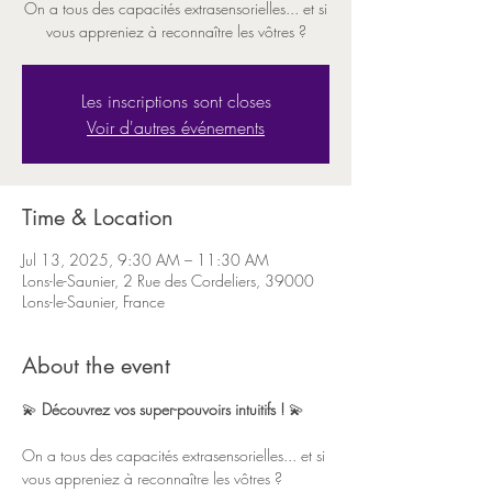
On a tous des capacités extrasensorielles... et si
Les inscriptions sont closes
Voir d'autres événements
Time & Location
Jul 13, 2025, 9:30 AM – 11:30 AM
Lons-le-Saunier, 2 Rue des Cordeliers, 39000
Lons-le-Saunier, France
About the event
💫 
Découvrez vos super-pouvoirs intuitifs ! 
💫 
On a tous des capacités extrasensorielles... et si 
vous appreniez à reconnaître les vôtres ?