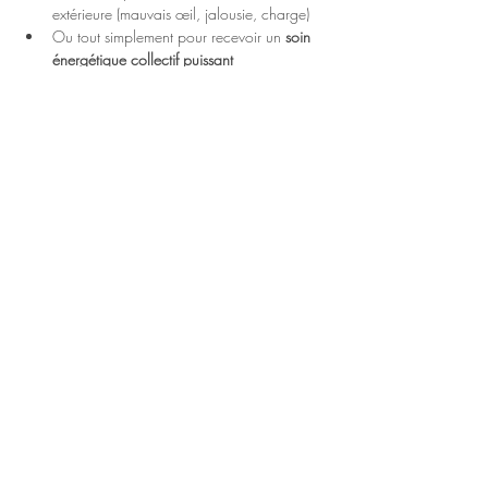
extérieure (mauvais œil, jalousie, charge)
Ou tout simplement pour recevoir un 
soin 
énergétique collectif puissant
Informations pratiques
📅 
Date
 : Vendredi 13 juin
🕒 
Heure
 : DE 10H A 12H
📍 
Lieu
 :2 rue des Cordeliers 39000 Lons-le-
saunier
💶 
Tarif
 : 30€
Réservation
⚠️ Les places sont limitées afin de garantir un 
accompagnement fluide et respectueux de 
chacun.
Partager cet événement