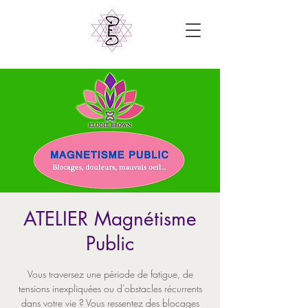
ATELIER Magnétisme
Public
Vous traversez une période de fatigue, de
tensions inexpliquées ou d’obstacles récurrents
dans votre vie ? Vous ressentez des blocages