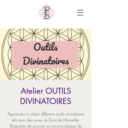
Atelier OUTILS
DIVINATOIRES
Apprendre à utiliser différents outils divinatoires
tels que: des runes, le Tarot de Marseille,
Baguettes de sourcier ou encore plaque de