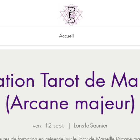
Accueil
tion Tarot de Mar
(Arcane majeur)
ven. 12 sept.
  |  
Lons-le-Saunier
ures de formation en présentiel sur le Tarot de Marseille (Arcane ma