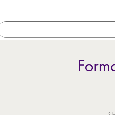
Forma
2 he