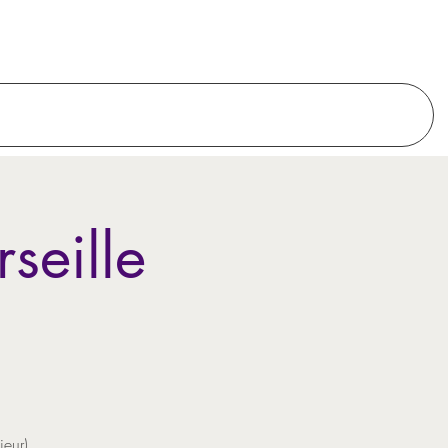
seille
jeur)