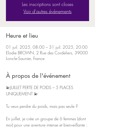
Les inscriptions sont closes
Voir d'autres événements
Heure et lieu
01 juil. 2025, 08:00 – 31 juil. 2025, 20:00
Elodie BROWN, 2 Rue des Cordeliers, 39000
Lons-le-Saunier, France
À propos de l'événement
💫JUILLET PERTE DE POIDS – 5 PLACES 
UNIQUEMENT 💫
Tu veux perdre du poids, mais pas seule ?
En juillet, je crée un groupe de 6 femmes (dont 
moi) pour une aventure intense et bienveillante :