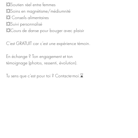
💥Soutien réel entre femmes
💥Soins en magnétisme/médiumnité
💥 Conseils alimentaires
💥Suivi personnalisé
💥Cours de danse pour bouger avec plaisir
C’est GRATUIT car c’est une expérience témoin.
En échange ? Ton engagement et ton 
témoignage (photos, ressenti, évolution).
Tu sens que c’est pour toi ? Contacte-moi.⌛️
Partager cet événement