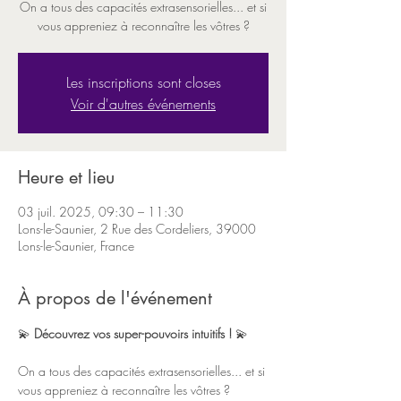
On a tous des capacités extrasensorielles... et si
Les inscriptions sont closes
Voir d'autres événements
Heure et lieu
03 juil. 2025, 09:30 – 11:30
Lons-le-Saunier, 2 Rue des Cordeliers, 39000
Lons-le-Saunier, France
À propos de l'événement
💫 
Découvrez vos super-pouvoirs intuitifs ! 
💫 
On a tous des capacités extrasensorielles... et si 
vous appreniez à reconnaître les vôtres ?